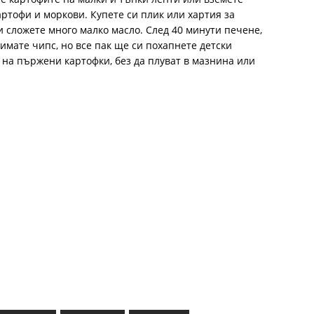
артофи и моркови. Купете си плик или хартия за
и сложете много малко масло. След 40 минути печене,
имате чипс, но все пак ще си похапнете детски
 на пържени картофки, без да плуват в мазнина или