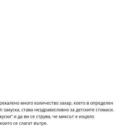
рекалено много количество захар, което в определен
п закуска, става нездравословно за детските стомаси.
уски“ и да ви се струва, че миксът е изцяло
които се слагат вътре.