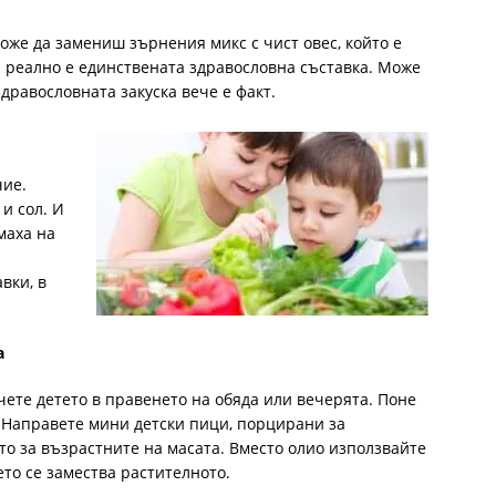
оже да замениш зърнения микс с чист овес, който е
 реално е единствената здравословна съставка. Може
дравословната закуска вече е факт.
чие.
и сол. И
маха на
вки, в
а
чете детето в правенето на обяда или вечерята. Поне
. Направете мини детски пици, порцирани за
ото за възрастните на масата. Вместо олио използвайте
ето се замества растителното.