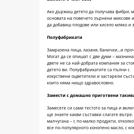
Ако държиш детето да получава фибри, м
основата на повечето зърнени миксове и
да добавиш плодове или кисело мляко и з
Полуфабрикати
Замразена пица, лазаня, банички…и про
Могат да се опишат с две думи – мазнина 
двете не са най-добрата компания за сто
детето ви. Полуфабрикатите са пълни с
изкуствени оцветители и застарели съста
които няма нищо здравословно.
Замести с домашно приготвени такив
Замесете си сами тестото за пица и вклю
ще знаете какви съставки слагате вътре
малчугана – с по-малко продукти, отколк
все по-популярното конопено масло, с ко