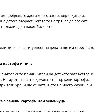
 им предлагате адски много захар,подсладители,
на детска възраст, когато те не трябва да поемат
 похвали един пакет бисквити.
или киви – със сигурност на децата ще им хареса, ако
и картофи и чипс
 най-големите причинители на детското затлъстяване
т. Не му отстъпват и домашните пържени картофи…
при тези храни ще се натъкнете на много мазнина и
е с печени картофи или зеленчуци
е картофите на малки и тънки ленти или вземете