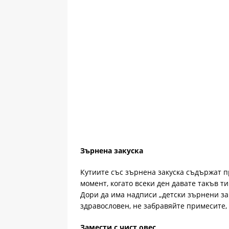
Зърнена закуска
Кутиите със зърнена закуска съдържат п
момент, когато всеки ден давате такъв ти
Дори да има надписи „детски зърнени зак
здравословен, не забравяйте примесите, 
Замести с чист овес