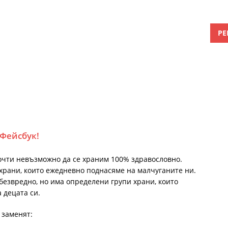
РЕ
 Фейсбук!
очти невъзможно да се храним 100% здравословно.
храни, които ежедневно поднасяме на малчуганите ни.
безвредно, но има определени групи храни, които
 децата си.
е заменят: