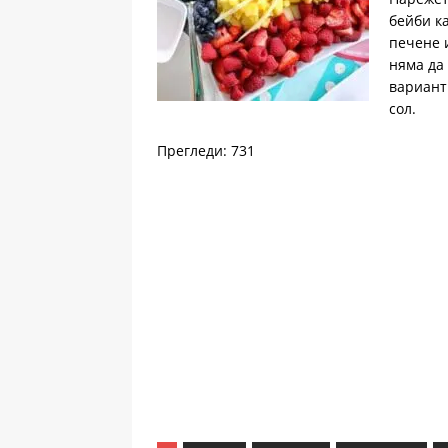
бейби к
печене 
няма да 
вариант
сол.
Прегледи: 731