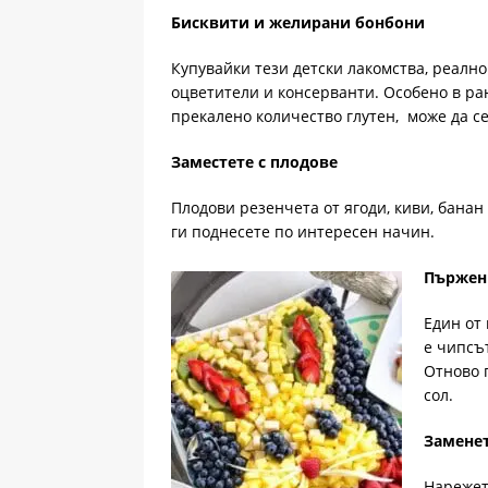
Бисквити и желирани бонбони
Купувайки тези детски лакомства, реално
оцветители и консерванти. Особено в ран
прекалено количество глутен, може да се
Заместете с плодове
Плодови резенчета от ягоди, киви, банан 
ги поднесете по интересен начин.
Пържен
Един от
е чипсъ
Отново 
сол.
Заменет
Нарежет