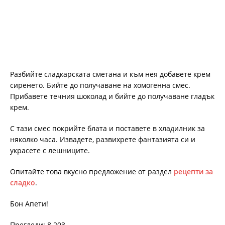
Разбийте сладкарската сметана и към нея добавете крем
сиренето. Бийте до получаване на хомогенна смес.
Прибавете течния шоколад и бийте до получаване гладък
крем.
С тази смес покрийте блата и поставете в хладилник за
няколко часа. Извадете, развихрете фантазията си и
украсете с лешниците.
Опитайте това вкусно предложение от раздел
рецепти за
сладко
.
Бон Апети!
Прегледи: 8 203