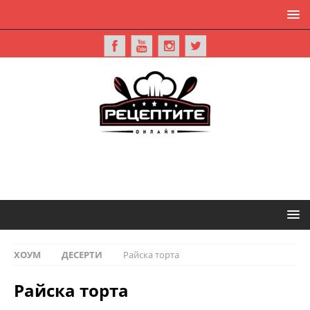
ХОУМ
ДЕСЕРТИ
Райска торта
Райска торта