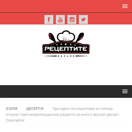
ХОУМ
ДЕСЕРТИ
При едно пътeшествие из Алжир
открих тази непретенциозна рецепта за много вкусен десерт.
Опитайте!