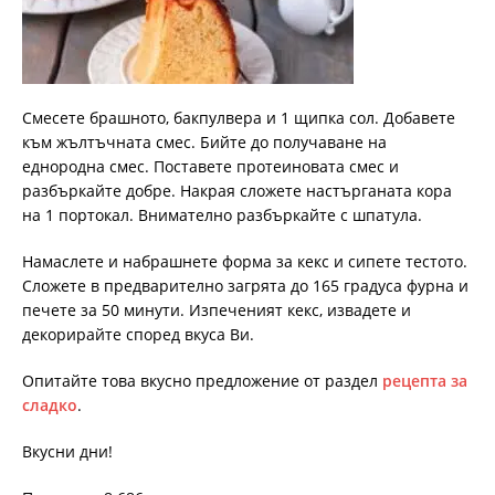
Смесете брашното, бакпулвера и 1 щипка сол. Добавете
към жълтъчната смес. Бийте до получаване на
еднородна смес. Поставете протеиновата смес и
разбъркайте добре. Накрая сложете настърганата кора
на 1 портокал. Внимателно разбъркайте с шпатула.
Намаслете и набрашнете форма за кекс и сипете тестото.
Сложете в предварително загрята до 165 градуса фурна и
печете за 50 минути. Изпеченият кекс, извадете и
декорирайте според вкуса Ви.
Опитайте това вкусно предложение от раздел
рецепта за
сладко
.
Вкусни дни!