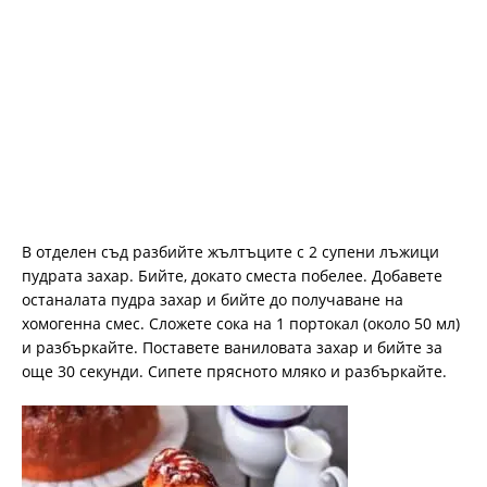
В отделен съд разбийте жълтъците с 2 супени лъжици
пудрата захар. Бийте, докато сместа побелее. Добавете
останалата пудра захар и бийте до получаване на
хомогенна смес. Сложете сока на 1 портокал (около 50 мл)
и разбъркайте. Поставете ваниловата захар и бийте за
още 30 секунди. Сипете прясното мляко и разбъркайте.