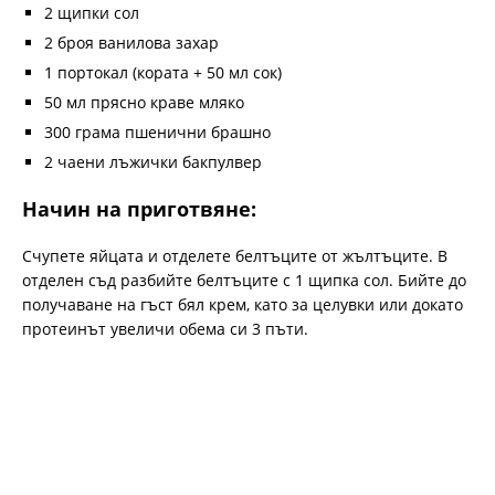
2 щипки сол
2 броя ванилова захар
1 портокал (кората + 50 мл сок)
50 мл прясно краве мляко
300 грама пшенични брашно
2 чаени лъжички бакпулвер
Начин на приготвяне:
Счупете яйцата и отделете белтъците от жълтъците. В
отделен съд разбийте белтъците с 1 щипка сол. Бийте до
получаване на гъст бял крем, като за целувки или докато
протеинът увеличи обема си 3 пъти.