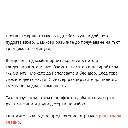
Поставете кравето масло в дълбока купа и добавете
пудрата захар. С миксер разбийте до получаване на гъст
крем (около 10 минути).
В отделен съд комбинирайте крем сиренето и
кондензираното мляко. Вземете пасатор и пасирайте за
1-2 минути. Можете да използвате и блендер. След това
смесете двете части. С миксер разбъркайте до пълното
смесване на двата компонента.
Така полученият крем е перфектна добавка към торти,
рула, мъфини и други десерти по избор.
Опитайте това вкусно предложение от раздел
рецепти за
сладко
.