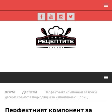
ХОУМ
ДЕСЕРТИ
Перфектният компонент за всеки
десерт! Кремът е подходящ и за използване с шприц!
Перфектният компонент за