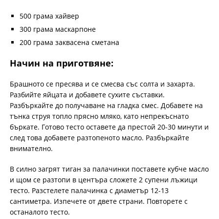
500 грама хайвер
300 грама маскарпоне
200 грама заквасена сметана
Начин на приготвяне:
Брашното се пресява и се смесва със солта и захарта.
Разбийте яйцата и добавете сухите съставки.
Разбъркайте до получаване на гладка смес. Добавете на
тънка струя топло прясно мляко, като непрекъснато
бъркате. Готово тесто оставете да престой 20-30 минути и
след това добавете разтопеното масло. Разбъркайте
внимателно.
В силно загрят тиган за палачинки поставете кубче масло
и щом се разтопи в центъра сложете 2 супени лъжици
тесто. Разстелете палачинка с диаметър 12-13
сантиметра. Изпечете от двете страни. Повторете с
останалото тесто.