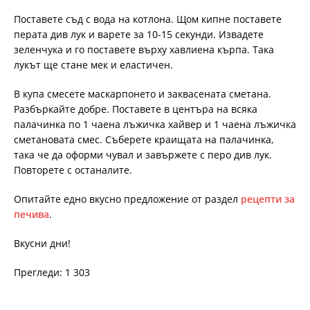
Поставете съд с вода на котлона. Щом кипне поставете
перата див лук и варете за 10-15 секунди. Извадете
зеленчука и го поставете върху хавлиена кърпа. Така
лукът ще стане мек и еластичен.
В купа смесете маскарпонето и заквасената сметана.
Разбъркайте добре. Поставете в центъра на всяка
палачинка по 1 чаена лъжичка хайвер и 1 чаена лъжичка
сметановата смес. Съберете краищата на палачинка,
така че да оформи чувал и завържете с перо див лук.
Повторете с останалите.
Опитайте едно вкусно предложение от раздел
рецепти за
печива
.
Вкусни дни!
Прегледи: 1 303