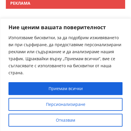
РЕКЛАМА
Ние ценим вашата поверителност
Използваме бисквитки, за да подобрим изживяването
ви при сърфиране, да предоставяме персонализирани
реклами или съдържание и да анализираме нашия
трафик. Щраквайки върху „Приемам всички“, вие се
съгласявате с използването на бисквитки от наша
страна.
Приемам всички
Персионализиране
Отказвам
receptite.online - Някои от рецептите са преведени от
чуждрестранни сайтове. За контакти admin@receptite.online