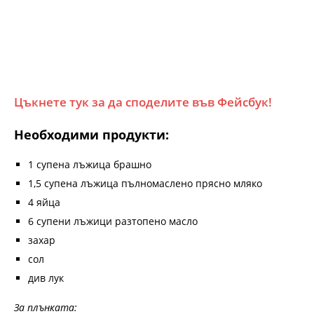
Цъкнете тук за да споделите във Фейсбук!
Необходими продукти:
1 супена лъжица брашно
1,5 супена лъжица пълномаслено прясно мляко
4 яйца
6 супени лъжици разтопено масло
захар
сол
див лук
За плънката: