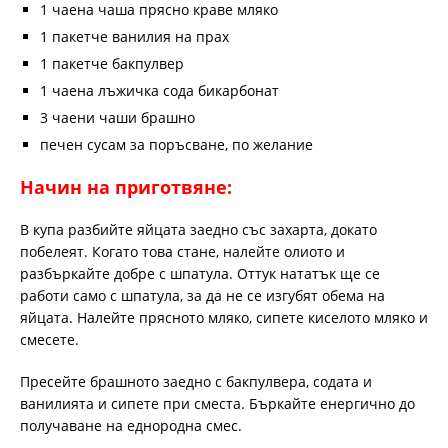
1 чаена чаша прясно краве мляко
1 пакетче ванилия на прах
1 пакетче бакпулвер
1 чаена лъжичка сода бикарбонат
3 чаени чаши брашно
печен сусам за поръсване, по желание
Начин на приготвяне:
В купа разбийте яйцата заедно със захарта, докато
побелеят. Когато това стане, налейте олиото и
разбъркайте добре с шпатула. Оттук нататък ще се
работи само с шпатула, за да не се изгубят обема на
яйцата. Налейте прясното мляко, сипете киселото мляко и
смесете.
Пресейте брашното заедно с бакпулвера, содата и
ванилията и сипете при сместа. Бъркайте енергично до
получаване на еднородна смес.