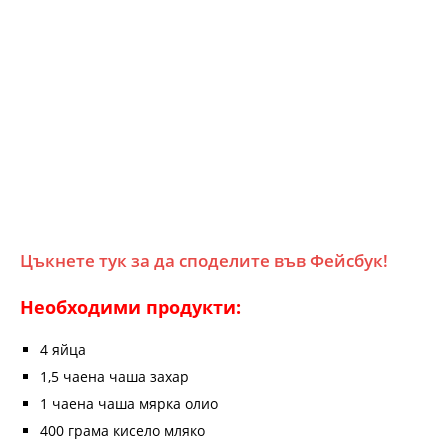
Цъкнете тук за да споделите във Фейсбук!
Необходими продукти:
4 яйца
1,5 чаена чаша захар
1 чаена чаша мярка олио
400 грама кисело мляко