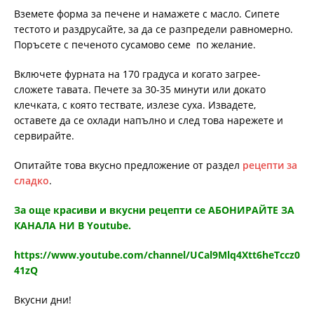
Вземете форма за печене и намажете с масло. Сипете
тестото и раздрусайте, за да се разпредели равномерно.
Поръсете с печеното сусамово семе по желание.
Включете фурната на 170 градуса и когато загрее-
сложете тавата. Печете за 30-35 минути или докато
клечката, с която тествате, излезе суха. Извадете,
оставете да се охлади напълно и след това нарежете и
сервирайте.
Опитайте това вкусно предложение от раздел
рецепти за
сладко
.
За още красиви и вкусни рецепти се АБОНИРАЙТЕ ЗА
КАНАЛА НИ В Youtube.
https://www.youtube.com/channel/UCal9Mlq4Xtt6heTccz0
41zQ
Вкусни дни!