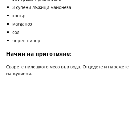
3 супени лъжици майонеза
копър
магданоз
сол
черен пипер
Начин на приготвяне:
Сварете пилешкото месо във вода. Отцедете и нарежете
на жулиени.