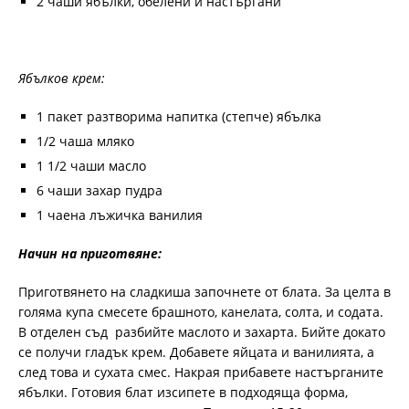
2 чаши ябълки, обелени и настъргани
Ябълков крем:
1 пакет разтворима напитка (степче) ябълка
1/2 чаша мляко
1 1/2 чаши масло
6 чаши захар пудра
1 чаена лъжичка ванилия
Начин на приготвяне:
Приготвянето на сладкиша започнете от блата. За целта в
голяма купа смесете брашното, канелата, солта, и содата.
В отделен съд разбийте маслото и захарта. Бийте докато
се получи гладък крем. Добавете яйцата и ванилията, а
след това и сухата смес. Накрая прибавете настърганите
ябълки. Готовия блат изсипете в подходяща форма,