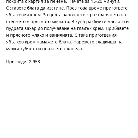
покрита с хартия за печене. Печете за 15-20 минути.
Оставете блата да изстине. През това време пригответе
ябълковия крем. За целта започнете с разтварянето на
степчето в прясното млякото. В купа разбийте маслото и
пудрата захар до получаване на гладък крем. Прибавете
и прясното мляко и ванилията. С така приготвения
ябълков крем намажете блата. Нарежете сладкиша на
малки кубчета и поръсете с канела.
Прегледи: 2 958