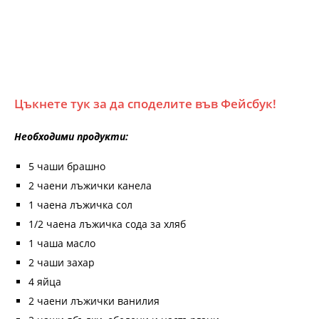
Цъкнете тук за да споделите във Фейсбук!
Необходими продукти:
5 чаши брашно
2 чаени лъжички канела
1 чаена лъжичка сол
1/2 чаена лъжичка сода за хляб
1 чаша масло
2 чаши захар
4 яйца
2 чаени лъжички ванилия