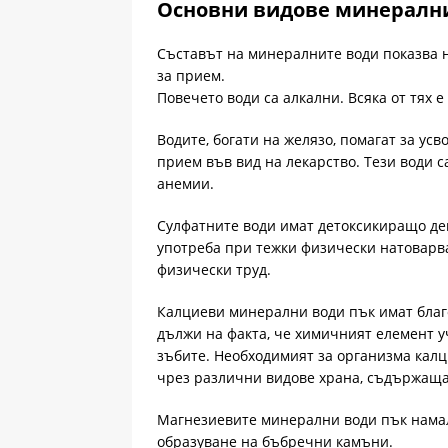
Основни видове минерални
Съставът на минералните води показва на
за прием.
Повечето води са алкални. Всяка от тях 
Водите, богати на желязо, помагат за ус
прием във вид на лекарство. Тези води 
анемии.
Сулфатните води имат детоксикиращо де
употреба при тежки физически натоварв
физически труд.
Калциеви минерални води пък имат благо
дължи на факта, че химичният елемент уч
зъбите. Необходимият за организма калц
чрез различни видове храна, съдържаща
Магнезиевите минерални води пък намал
образуване на бъбречни камъни.