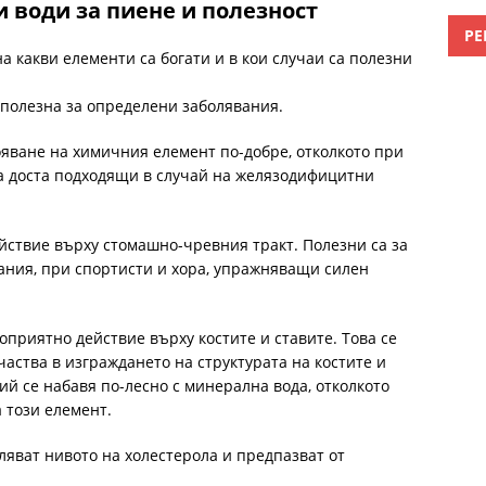
 води за пиене и полезност
РЕ
 какви елементи са богати и в кои случаи са полезни
е полезна за определени заболявания.
вояване на химичния елемент по-добре, отколкото при
са доста подходящи в случай на желязодифицитни
йствие върху стомашно-чревния тракт. Полезни са за
ания, при спортисти и хора, упражняващи силен
приятно действие върху костите и ставите. Това се
аства в изграждането на структурата на костите и
ий се набавя по-лесно с минерална вода, отколкото
 този елемент.
яват нивото на холестерола и предпазват от