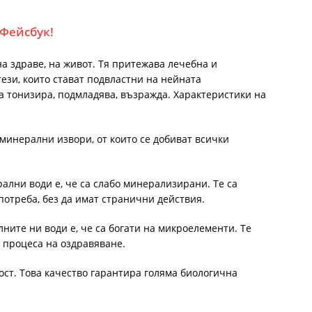
 Фейсбук!
а здраве, на живот. Тя притежава лечебна и
ези, които стават подвластни на нейната
 тонизира, подмладява, възражда. Характеристики на
минерални извори, от които се добиват всички
ални води е, че са слабо минерализирани. Те са
потреба, без да имат странични действия.
ните ни води е, че са богати на микроелементи. Те
 процеса на оздравяване.
ст. Това качество гарантира голяма биологична