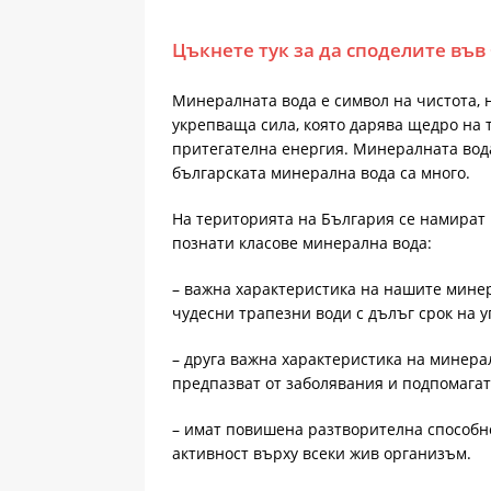
Цъкнете тук за да споделите във
Минералната вода е символ на чистота, н
укрепваща сила, която дарява щедро на т
притегателна енергия. Минералната вода
българската минерална вода са много.
На територията на България се намират 
познати класове минерална вода:
– важна характеристика на нашите минер
чудесни трапезни води с дълъг срок на у
– друга важна характеристика на минерал
предпазват от заболявания и подпомагат
– имат повишена разтворителна способно
активност върху всеки жив организъм.