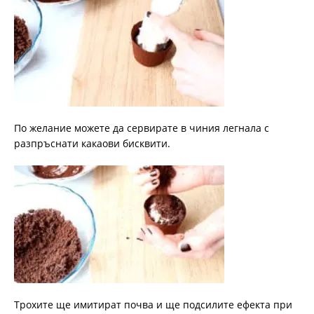
По желание можете да сервирате в чиния легнала с
разпръснати какаови бисквити.
Трохите ще имитират почва и ще подсилите ефекта при