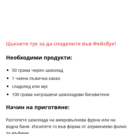
Цъкнете тук за да споделите във Фейсбук!
Необходими продукти:
50 грама черен шоколад
1 чаена лъжичка какао
сладолед или мус
100 грама натрошени шоколадови бисквитени
Начин на приготвяне:
Разтопете шоколада на микровълнова фурна или на
водна баня. Изсипете го във форма от алуминиево фолио
за мъфини.