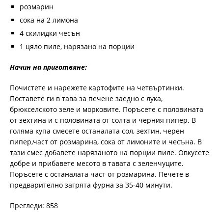
розмарин
сока на 2 лимона
4 скилидки чесън
1 цяло пиле, нарязано на порции
Начин на приготвяне:
Почистете и нарежете картофите на четвъртинки.
Поставете ги в тава за печене заедно с лука,
брюкселското зеле и морковите. Поръсете с половината
от зехтина и с половината от солта и черния пипер. В
голяма купа смесете останалата сол, зехтин, черен
пипер,част от розмарина, сока от лимоните и чесъна. В
тази смес добавете нарязаното на порции пиле. Овкусете
добре и прибавете месото в тавата с зеленчуците.
Поръсете с останалата част от розмарина. Печете в
предварително загрята фурна за 35-40 минути.
Прегледи: 858