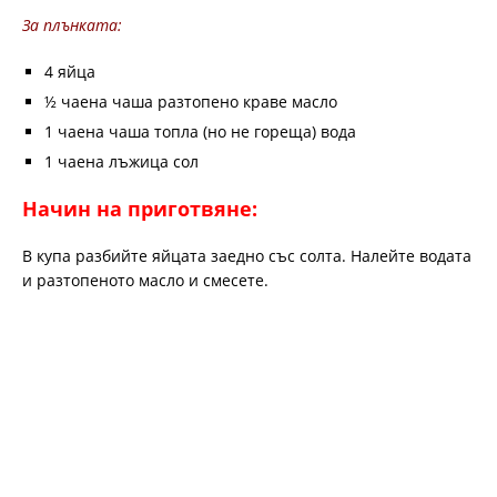
За плънката:
4 яйца
½ чаена чаша разтопено краве масло
1 чаена чаша топла (но не гореща) вода
1 чаена лъжица сол
Начин на приготвяне:
В купа разбийте яйцата заедно със солта. Налейте водата
и разтопеното масло и смесете.