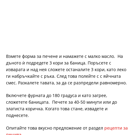
Взмете форма за печене и намажете с малко масло. На
дъното ѝ подредете 3 кори за баница. Поръсете с
изварата и над нея сложете останалите 3 кори, като леко
ги набръчкайте с ръка. След това полейте с с яйчната
смес. Разкалете тавата, за да се разпредели равномерно.
Включете фурната до 180 градуса и като загрее,
сложетете баницата. Печете за 40-50 минути или до
златиста коричка. Когато това стане, извадете и
поднесете.
Опитайте това вкусно предложение от раздел
рецепти за
печива
.