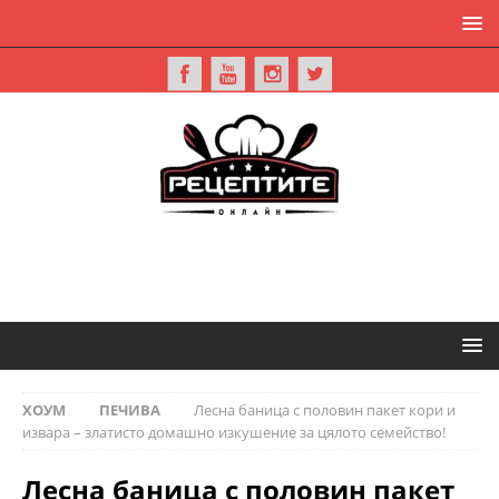
ХОУМ
ПЕЧИВА
Лесна баница с половин пакет кори и
извара – златисто домашно изкушение за цялото семейство!
Лесна баница с половин пакет