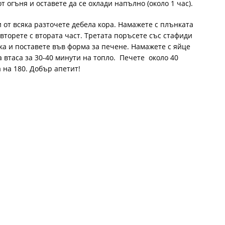
т огъня и оставете да се охлади напълно (около 1 час).
и от всяка разточете дебела кора. Намажете с плънката
вторете с втората част. Третата поръсете със стафиди
ка и поставете във форма за печене. Намажете с яйце
а втаса за 30-40 минути на топло. Печете около 40
а на 180. Добър апетит!