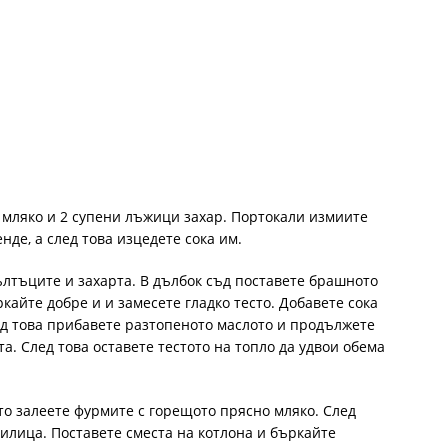
 мляко и 2 супени лъжици захар. Портокали измиите
нде, а след това изцедете сока им.
ълтъците и захарта. В дълбок съд поставете брашното
кайте добре и и замесете гладко тесто. Добавете сока
ед това прибавете разтопеното маслото и продължете
а. След това оставете тестото на топло да удвои обема
то залеете фурмите с горещото прясно мляко. След
вилица. Поставете сместа на котлона и бъркайте