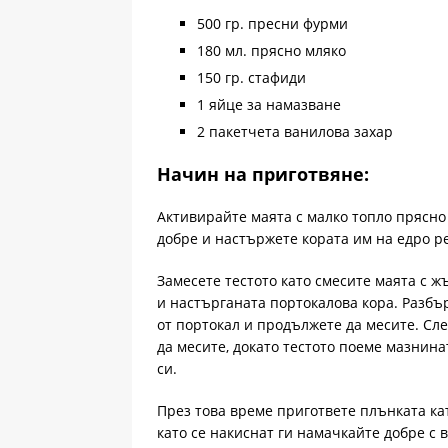
500 гр. пресни фурми
180 мл. прясно мляко
150 гр. стафиди
1 яйце за намазване
2 пакетчета ванилова захар
Начин на приготвяне:
Активирайте маята с малко топло прясно
добре и настържете кората им на едро ре
Замесете тестото като смесите маята с ж
и настърганата портокалова кора. Разбър
от портокал и продължете да месите. Сл
да месите, докато тестото поеме мазнинат
си.
През това време пригответе плънката ка
като се накиснат ги намачкайте добре с 