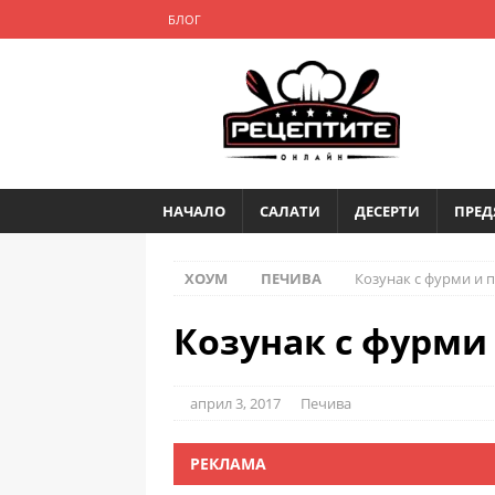
БЛОГ
НАЧАЛО
САЛАТИ
ДЕСЕРТИ
ПРЕД
ХОУМ
ПЕЧИВА
Козунак с фурми и 
Козунак с фурми
април 3, 2017
Печива
РЕКЛАМА