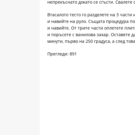
непрекъснато докато се сгъсти. Свалете о
Втасалото тесто го разделете на 3 части 
и навийте на руло. Същата процедура по
и навийте. От трите части оплетете плит
и поръсете с ванилова захар. Оставете д
минути, първо на 250 градуса, а след тов
Прегледи: 891