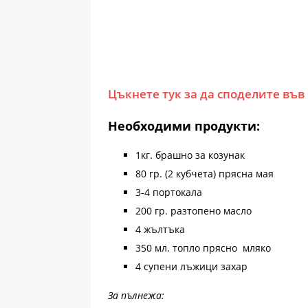
Цъкнете тук за да споделите във
Необходими продукти:
1кг. брашно за козунак
80 гр. (2 кубчета) прясна мая
3-4 портокала
200 гр. разтопено масло
4 жълтъка
350 мл. топло прясно мляко
4 супени лъжици захар
За пълнежа: