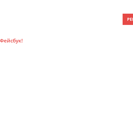
РЕ
 Фейсбук!