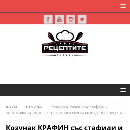
ХОУМ
ПЕЧИВА
Козунак КРАФИН със стафиди и
портокалов аромат – лесна и много вкусна великденска рецепта!
Козунак КРАФИН със стафиди и