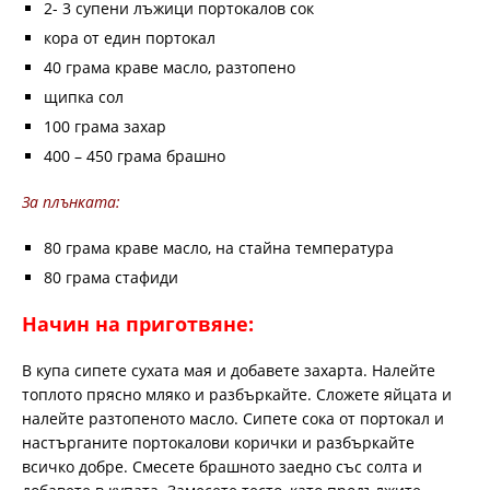
2- 3 супени лъжици портокалов сок
кора от един портокал
40 грама краве масло, разтопено
щипка сол
100 грама захар
400 – 450 грама брашно
За плънката:
80 грама краве масло, на стайна температура
80 грама стафиди
Начин на приготвяне:
В купа сипете сухата мая и добавете захарта. Налейте
топлото прясно мляко и разбъркайте. Сложете яйцата и
налейте разтопеното масло. Сипете сока от портокал и
настърганите портокалови корички и разбъркайте
всичко добре. Смесете брашното заедно със солта и