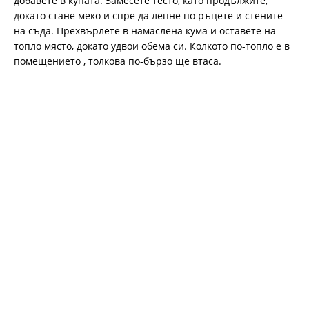
добавете в купата. Замесете тесто, като продължите,
докато стане меко и спре да лепне по ръцете и стените
на съда. Прехвърлете в намаслена кума и оставете на
топло място, докато удвои обема си. Колкото по-топло е в
помещението , толкова по-бързо ще втаса.