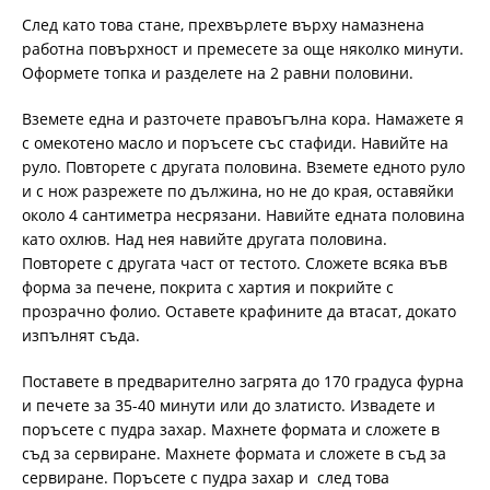
След като това стане, прехвърлете върху намазнена
работна повърхност и премесете за още няколко минути.
Оформете топка и разделете на 2 равни половини.
Вземете една и разточете правоъгълна кора. Намажете я
с омекотено масло и поръсете със стафиди. Навийте на
руло. Повторете с другата половина. Вземете едното руло
и с нож разрежете по дължина, но не до края, оставяйки
около 4 сантиметра несрязани. Навийте едната половина
като охлюв. Над нея навийте другата половина.
Повторете с другата част от тестото. Сложете всяка във
форма за печене, покрита с хартия и покрийте с
прозрачно фолио. Оставете крафините да втасат, докато
изпълнят съда.
Поставете в предварително загрята до 170 градуса фурна
и печете за 35-40 минути или до златисто. Извадете и
поръсете с пудра захар. Махнете формата и сложете в
съд за сервиране. Махнете формата и сложете в съд за
сервиране. Поръсете с пудра захар и след това