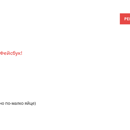
РЕ
 Фейсбук!
но по-малко яйце)