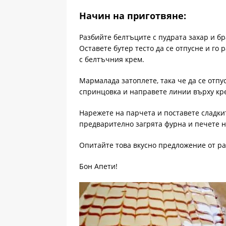
Начин на приготвяне:
Разбийте белтъците с пудрата захар и бр
Оставете бутер тесто да се отпусне и го 
с белтъчния крем.
Мармалада затоплете, така че да се отпу
спринцовка и направете линии върху кре
Нарежете на парчета и поставете сладкит
предварително загрята фурна и печете н
Опитайте това вкусно предложение от р
Бон Апети!