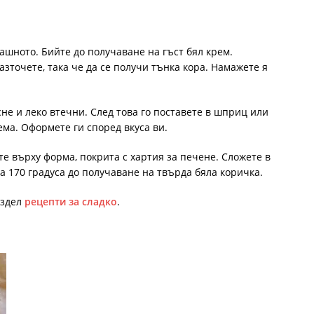
ашното. Бийте до получаване на гъст бял крем.
разточете, така че да се получи тънка кора. Намажете я
сне и леко втечни. След това го поставете в шприц или
ма. Оформете ги според вкуса ви.
е върху форма, покрита с хартия за печене. Сложете в
а 170 градуса до получаване на твърда бяла коричка.
аздел
рецепти за сладко
.