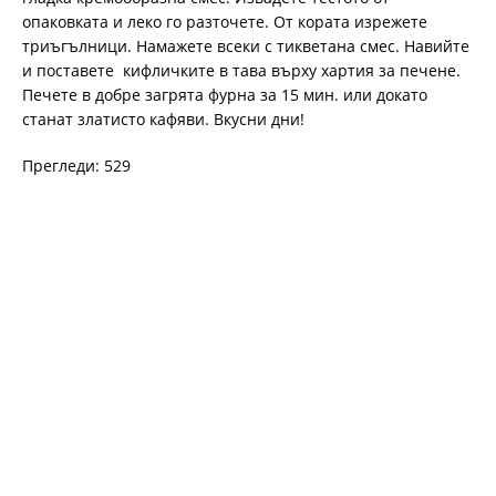
опаковката и леко го разточете. От кората изрежете
триъгълници. Намажете всеки с тикветана смес. Навийте
и поставете кифличките в тава върху хартия за печене.
Печете в добре загрята фурна за 15 мин. или докато
станат златисто кафяви. Вкусни дни!
Прегледи: 529