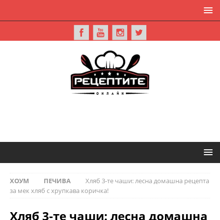
ХОУМ
ПЕЧИВА
Хляб 3-те чаши: лесна домашна рецепта
за мек хляб с хрупкава коричка!
Хляб 3-те чаши: лесна домашна