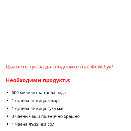
Цъкнете тук за да споделите във Фейсбук!
Необходими продукти:
600 милилитра топла вода
1 супена лъжица захар
1 супена лъжица суха мая
3 чаени чаши пшенично брашно
1 чаена лъжичка сол