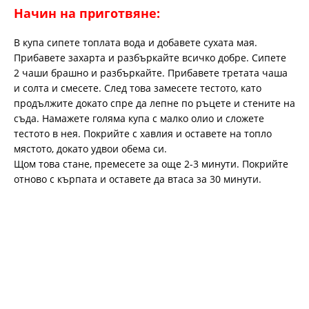
Начин на приготвяне:
В купа сипете топлата вода и добавете сухата мая.
Прибавете захарта и разбъркайте всичко добре. Сипете
2 чаши брашно и разбъркайте. Прибавете третата чаша
и солта и смесете. След това замесете тестото, като
продължите докато спре да лепне по ръцете и стените на
съда. Намажете голяма купа с малко олио и сложете
тестото в нея. Покрийте с хавлия и оставете на топло
мястото, докато удвои обема си.
Щом това стане, премесете за още 2-3 минути. Покрийте
отново с кърпата и оставете да втаса за 30 минути.