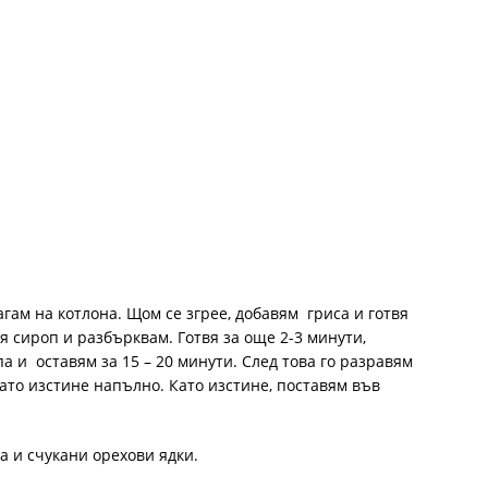
гам на котлона. Щом се згрее, добавям гриса и готвя
я сироп и разбърквам. Готвя за още 2-3 минути,
а и оставям за 15 – 20 минути. След това го разравям
като изстине напълно. Като изстине, поставям във
а и счукани орехови ядки.