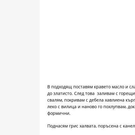
В подходящ поставям кравето масло и сла
до златисто. След това заливам с горещи
свалям, покривам с дебела хавлиена кърп
леко с вилица и наново го похлупвам, до
формични.
Поднасям грис халвата, поръсена с канел