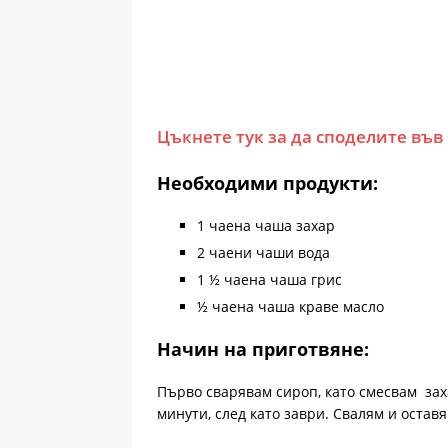
Цъкнете тук за да споделите във
Необходими продукти:
1 чаена чаша захар
2 чаени чаши вода
1 ½ чаена чаша грис
½ чаена чаша краве масло
Начин на приготвяне:
Първо сварявам сироп, като смесвам заха
минути, след като заври. Свалям и оставя