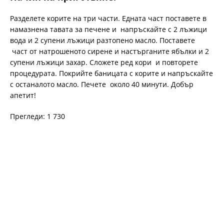
Разделете корите на три части. Едната част поставете в
намазнена тавата за печене и напръскайте с 2 лъжици
вода и 2 супени лъжици разтопено масло. Поставете
част от натрошеното сирене и настърганите ябълки и 2
супени лъжици захар. Сложете ред кори и повторете
процедурата. Покрийте баницата с корите и напръскайте
с останалото масло. Печете около 40 минути. Добър
апетит!
Прегледи: 1 730