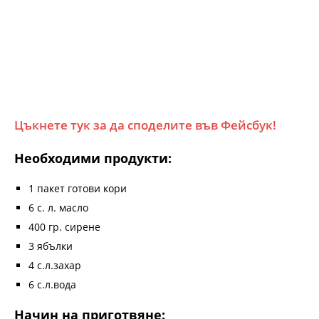
Цъкнете тук за да споделите във Фейсбук!
Необходими продукти:
1 пакет готови кори
6 с. л. масло
400 гр. сирене
3 ябълки
4 с.л.захар
6 с.л.вода
Начин на приготвяне: