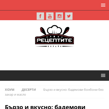
ХОУМ
ДЕСЕРТИ
Бързо и вкусно: бадемови бонбони без
захар и масло
Бързо и вкусно: бадемови