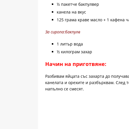
½ пакетче бакпулвер
канела на вкус
125 грама краве масло + 1 кафена 
За сиропа:бакпулв
1 литър вода
½ килограм захар
Начин на приготвяне:
Разбивам яйцата със захарта до получав
канелата и орехите и разбърквам. След т
напълно се смесят.