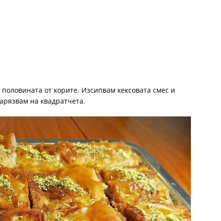
половината от корите. Изсипвам кексовата смес и
арязвам на квадратчета.