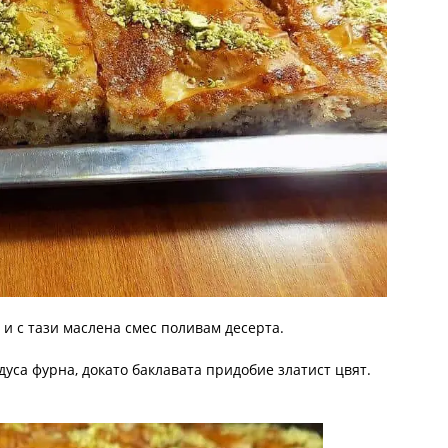
 и с тази маслена смес поливам десерта.
дуса фурна, докато баклавата придобие златист цвят.