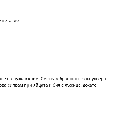
чаша олио
ане на пухкав крем. Смесвам брашното, бакпулвера,
ова сипвам при яйцата и бия с лъжица, докато