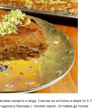
есвам захарта и вода. Слагам на котлона и варя се 5-7
студената баклава с топлия сироп. Оставям да попие