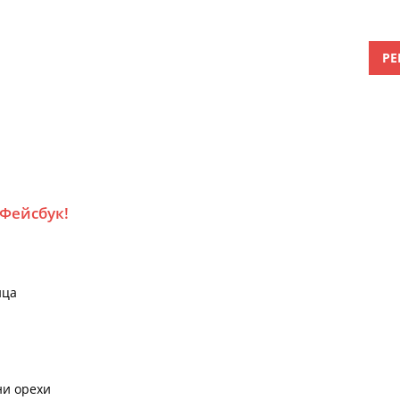
РЕ
 Фейсбук!
ица
ни орехи