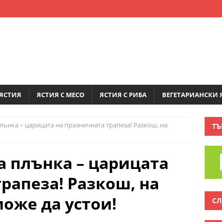
ЯСТИЯ
ЯСТИЯ С МЕСО
ЯСТИЯ С РИБА
ВЕГЕТАРИАНСКИ 
плънка – царицата на празничната трапеза! Разкош, на
ТЪ
а плънка – царицата
рапеза! Разкош, на
оже да устои!
СЛ