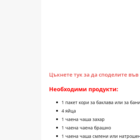
Цъкнете тук за да споделите във
Необходими продукти:
1 пакет кори за баклава или за бан
4 яйца
1 чаена чаша захар
1 чаена чаена брашно
1 чаена чаша смлени или натроше