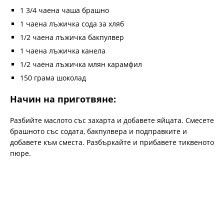
1 3/4 чаена чаша брашно
1 чаена лъжичка сода за хляб
1/2 чаена лъжичка бакпулвер
1 чаена лъжичка канела
1/2 чаена лъжичка млян карамфил
150 грама шоколад
Начин на приготвяне:
Разбийте маслото със захарта и добавете яйцата. Смесете
брашното със содата, бакпулвера и подправките и
добавете към сместа. Разбъркайте и прибавете тиквеното
пюре.