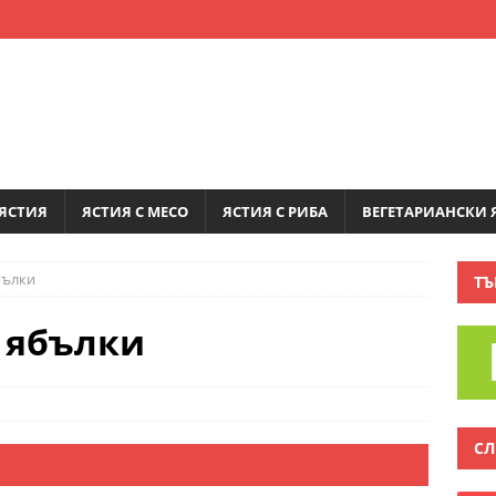
ЯСТИЯ
ЯСТИЯ С МЕСО
ЯСТИЯ С РИБА
ВЕГЕТАРИАНСКИ 
бълки
ТЪ
с ябълки
СЛ