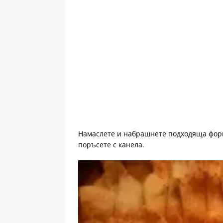
Намаслете и набрашнете подходяща форм
поръсете с канела.