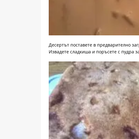
Десертът поставете в предварително загр
Извадете сладкишa и поръсете с пудра з