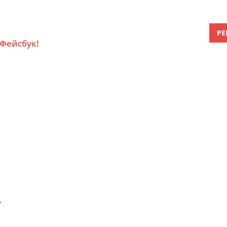
РЕ
 Фейсбук!
.