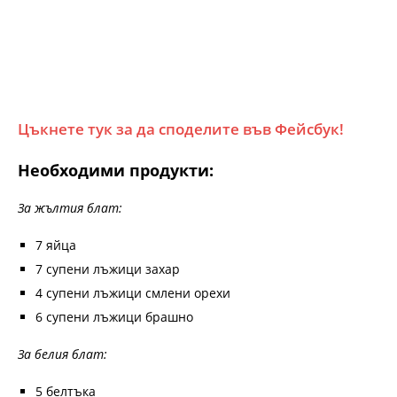
Цъкнете тук за да споделите във Фейсбук!
Необходими продукти:
За жълтия блат:
7 яйца
7 супени лъжици захар
4 супени лъжици смлени орехи
6 супени лъжици брашно
За белия блат:
5 белтъка