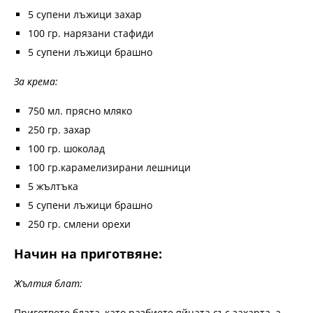
5 супени лъжици захар
100 гр. нарязaни стафиди
5 супени лъжици брашно
За крема:
750 мл. прясно мляко
250 гр. захар
100 гр. шоколад
100 гр.карамелизирани лешници
5 жълтъка
5 супени лъжици брашно
250 гр. смлени орехи
Начин на приготвяне:
Жълтия блат:
Пригответе блата, като разбиете яйцата със захарта, а