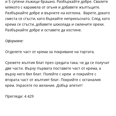
и 5 супени лъжици брашно. Разбъркайте добре. Свалете
млякото с карамела от огъня и добавете жълтъците.
Разбъркайте добре и върнете на котлона. Варете, докато
сместа се сгъсти, като бъркайте непрекъснато. След, като
крема се сгъсти, добавете шоколада и смлените орехи.
Разбъркайте добре и оставете да изстине.
Оформяне:
Отделете част от крема за покриване на тортата.
Срежете жълтия блат през средата така, че да се получат
две части. Върху първата поставете част от крема, а
върху него бял блат. Полейте с крем и покрийте с
втората част от жълтият блат. Покрийте с останалия
крем. Украсете по желание. Добър апетит!
Прегледи: 4 429