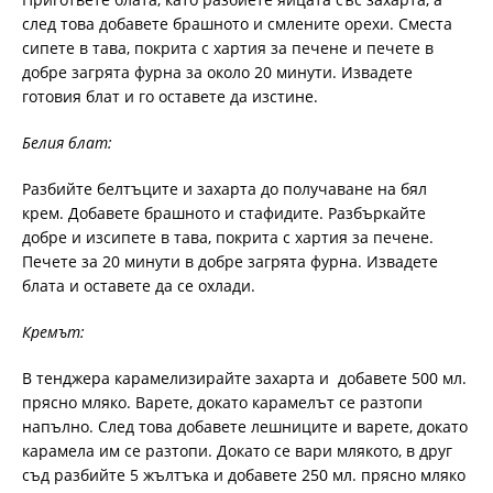
след това добавете брашното и смлените орехи. Сместа
сипете в тава, покрита с хартия за печене и печете в
добре загрята фурна за около 20 минути. Извадете
готовия блат и го оставете да изстине.
Белия блат:
Разбийте белтъците и захарта до получаване на бял
крем. Добавете брашното и стафидите. Разбъркайте
добре и изсипете в тава, покрита с хартия за печене.
Печете за 20 минути в добре загрята фурна. Извадете
блата и оставете да се охлади.
Кремът:
В тенджера карамелизирайте захарта и добавете 500 мл.
прясно мляко. Варете, докато карамелът се разтопи
напълно. След това добавете лешниците и варете, докато
карамела им се разтопи. Докато се вари млякото, в друг
съд разбийте 5 жълтъка и добавете 250 мл. прясно мляко