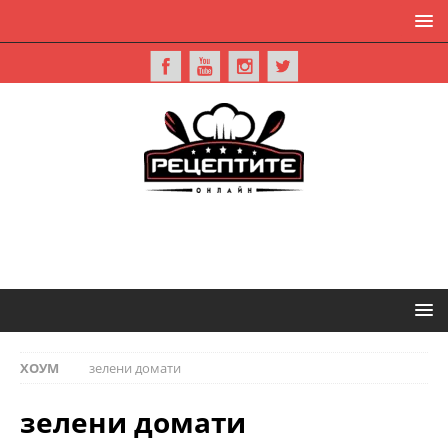
ХОУМ
зелени домати
зелени домати