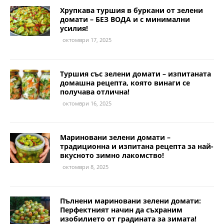
Хрупкава туршия в буркани от зелени
домати – БЕЗ ВОДА и с минимални
усилия!
октомври 17, 2025
Туршия със зелени домати – изпитаната
домашна рецепта, която винаги се
получава отлична!
октомври 16, 2025
Мариновани зелени домати –
традиционна и изпитана рецепта за най-
вкусното зимно лакомство!
октомври 8, 2025
Пълнени мариновани зелени домати:
Перфектният начин да съхраним
изобилието от градината за зимата!