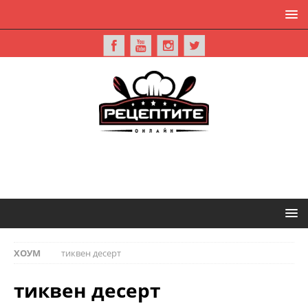
ХОУМ
тиквен десерт
тиквен десерт