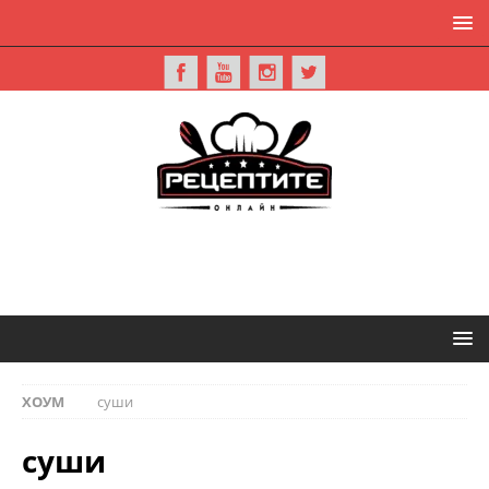
ХОУМ
суши
суши