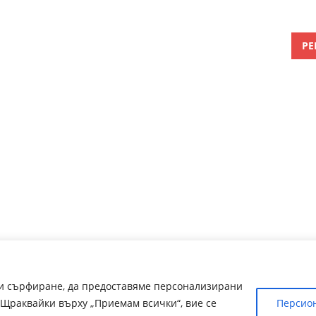
РЕ
ри сърфиране, да предоставяме персонализирани
Щраквайки върху „Приемам всички“, вие се
Персио