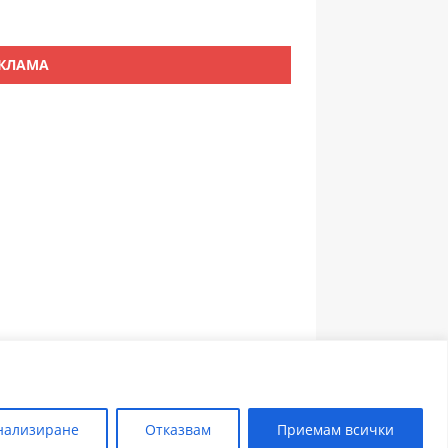
КЛАМА
ЗЪБОЛЕКАР ПЛОВДИВ
нализиране
Отказвам
Приемам всички