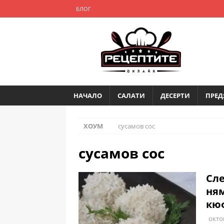
БЛОГ
НАЧАЛО
САЛАТИ
ДЕСЕРТИ
ПРЕД
ХОУМ
сусамов сос
сусамов сос
Сле
ням
кю
окто