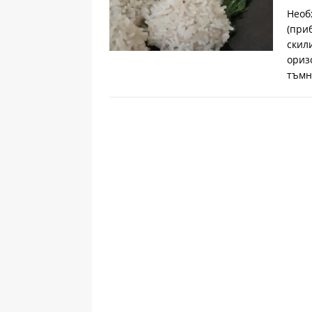
Необ
(при
скил
ориз
тъмн