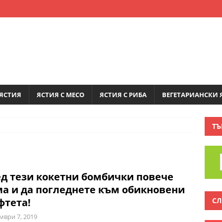
ЯСТИЯ
ЯСТИЯ С МЕСО
ЯСТИЯ С РИБА
ВЕГЕТАРИАНСКИ 
ТЪ
д тези кокетни бомбички повече
а и да погледнете към обикновени
СЛ
фтета!
мври 7, 2019