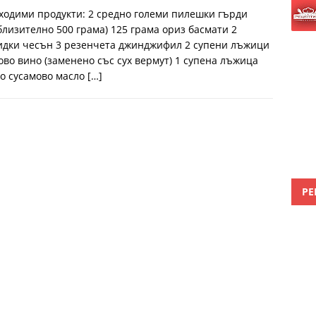
ходими продукти: 2 средно големи пилешки гърди
близително 500 грама) 125 грама ориз басмати 2
идки чесън 3 резенчета джинджифил 2 супени лъжици
ово вино (заменено със сух вермут) 1 супена лъжица
о сусамово масло
[…]
РЕ