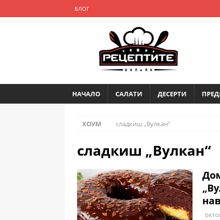
БЛОГ
НАЧАЛО
САЛАТИ
ДЕСЕРТИ
ПРЕД
ХОУМ
сладкиш „Вулкан“
сладкиш „Вулкан“
До
„Ву
нав
окто