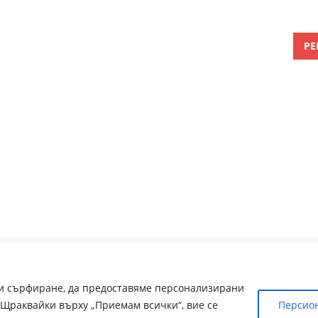
РЕ
ри сърфиране, да предоставяме персонализирани
Щраквайки върху „Приемам всички“, вие се
Персио