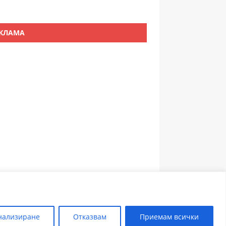
КЛАМА
ЗЪБОЛЕКАР ПЛОВДИВ
нализиране
Отказвам
Приемам всички