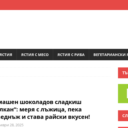
ЯСТИЯ
ЯСТИЯ С МЕСО
ЯСТИЯ С РИБА
ВЕГЕТАРИАНСКИ 
ТЪ
машен шоколадов сладкиш
лкан“: меря с лъжица, пека
СЛ
еднъж и става райски вкусен!
мври 28, 2025