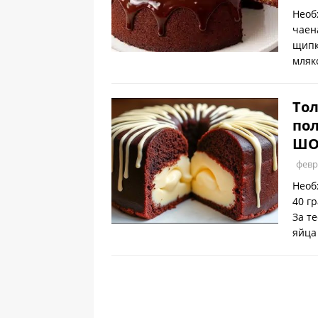
Необ
чаен
щипк
мляк
Тол
по
ШО
февр
Необ
40 г
За т
яйца