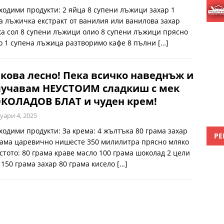
ходими продукти: 2 яйца 8 супени лъжици захар 1
а лъжичка екстракт от ванилия или ванилова захар
а сол 8 супени лъжици олио 8 супени лъжици прясно
о 1 супена лъжица разтворимо кафе 8 пълни
[…]
кова лесно! Пека всичко наведнъж и
лучавам НЕУСТОИМ сладкиш с мек
КОЛАДОВ БЛАТ и чуден крем!
уари 4, 2025
ходими продукти: За крема: 4 жълтъка 80 грама захар
РЕ
рама царевично нишесте 350 милилитра прясно мляко
естото: 80 грама краве масло 100 грама шоколад 2 цели
 150 грама захар 80 грама кисело
[…]