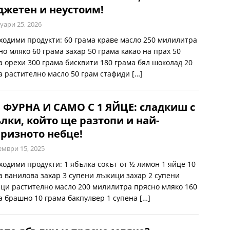
жетен и неустоим!
уари 25, 2026
ходими продукти: 60 грама краве масло 250 милилитра
но мляко 60 грама захар 50 грама какао на прах 50
а орехи 300 грама бисквити 180 грама бял шоколад 20
а растително масло 50 грам стафиди
[…]
 ФУРНА И САМО С 1 ЯЙЦЕ: сладкиш с
лки, който ще разтопи и най-
ризното небце!
ември 15, 2025
ходими продукти: 1 ябълка сокът от ½ лимон 1 яйце 10
а ванилова захар 3 супени лъжици захар 2 супени
ци растително масло 200 милилитра прясно мляко 160
а брашно 10 грама бакпулвер 1 супена
[…]