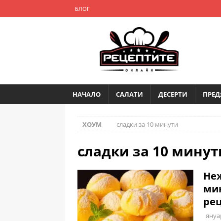
БЛОГ
НАЧАЛО
САЛАТИ
ДЕСЕРТИ
ПРЕД
ХОУМ
сладки за 10 минути
сладки за 10 минут
Неж
мин
рец
януа