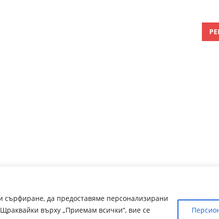
РЕ
ри сърфиране, да предоставяме персонализирани
Щраквайки върху „Приемам всички“, вие се
Персио