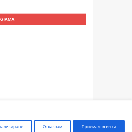
КЛАМА
ЗЪБОЛЕКАР ПЛОВДИВ
нализиране
Отказвам
Приемам всички