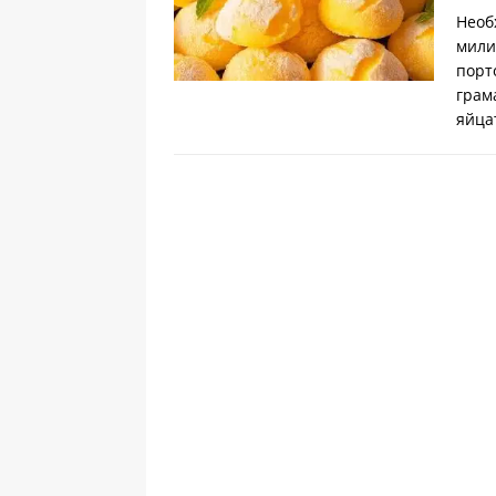
Необ
мили
порт
грам
яйца