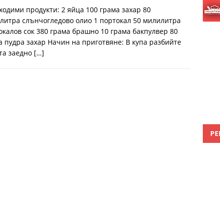
ходими продукти: 2 яйца 100 грама захар 80
литра слънчогледово олио 1 портокал 50 милилитра
окалов сок 380 грама брашно 10 грама бакпулвер 80
а пудра захар Начин на приготвяне: В купа разбийте
та заедно
[…]
РЕ