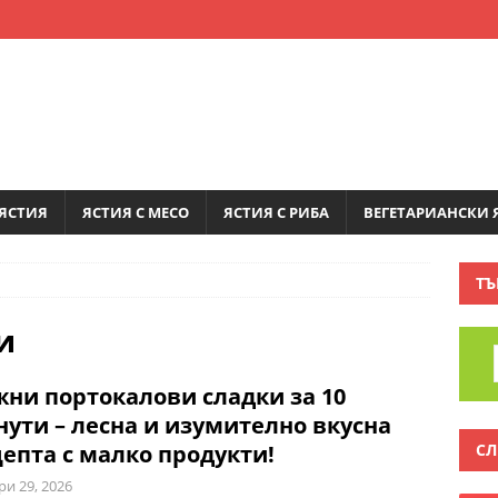
ЯСТИЯ
ЯСТИЯ С МЕСО
ЯСТИЯ С РИБА
ВЕГЕТАРИАНСКИ 
ТЪ
и
ни портокалови сладки за 10
ути – лесна и изумително вкусна
СЛ
епта с малко продукти!
ри 29, 2026