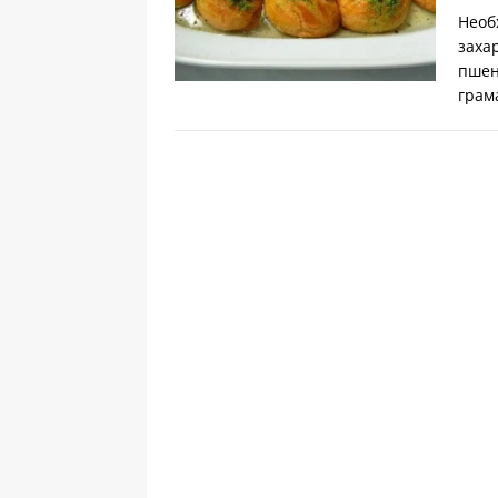
Необ
заха
пшен
грам