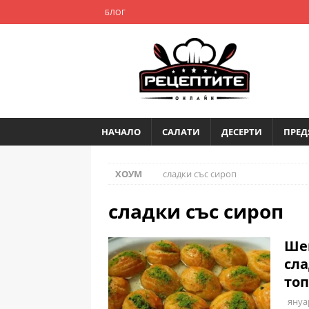
БЛОГ
НАЧАЛО
САЛАТИ
ДЕСЕРТИ
ПРЕД
ХОУМ
сладки със сироп
сладки със сироп
Шек
сла
топ
януа