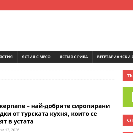
ЯСТИЯ
ЯСТИЯ С МЕСО
ЯСТИЯ С РИБА
ВЕГЕТАРИАНСКИ 
ТЪ
ерпапе – най-добрите сиропирани
дки от турската кухня, които се
СЛ
ят в устата
ри 13, 2026