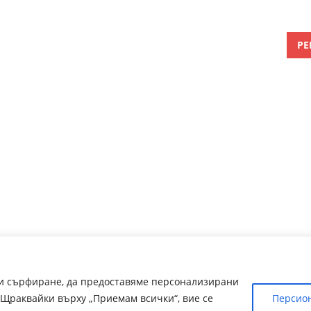
РЕ
ри сърфиране, да предоставяме персонализирани
Щраквайки върху „Приемам всички“, вие се
Персио