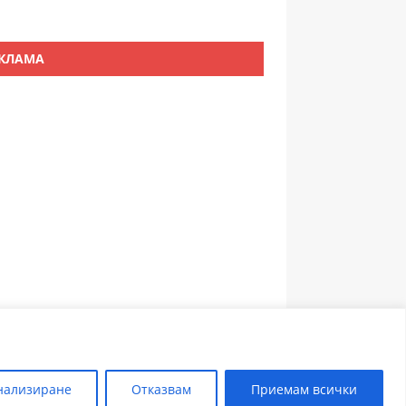
КЛАМА
ЗЪБОЛЕКАР ПЛОВДИВ
нализиране
Отказвам
Приемам всички