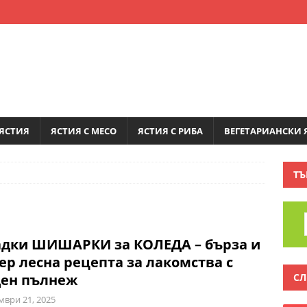
ЯСТИЯ
ЯСТИЯ С МЕСО
ЯСТИЯ С РИБА
ВЕГЕТАРИАНСКИ 
ТЪ
адки ШИШАРКИ за КОЛЕДА – бърза и
ер лесна рецепта за лакомства с
СЛ
ден пълнеж
мври 21, 2025