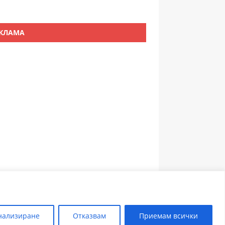
КЛАМА
ЗЪБОЛЕКАР ПЛОВДИВ
нализиране
Отказвам
Приемам всички