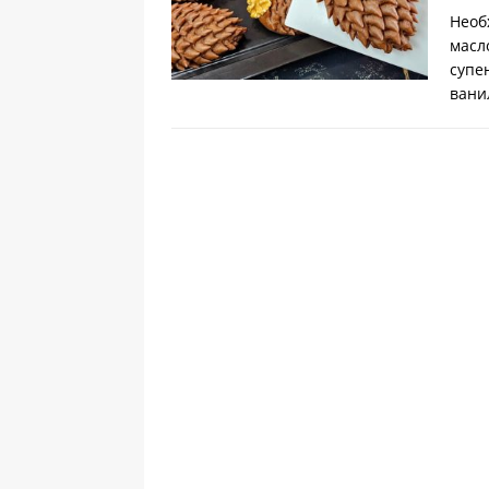
Необ
масл
супе
вани