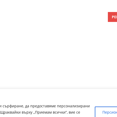
РЕ
ри сърфиране, да предоставяме персонализирани
Щраквайки върху „Приемам всички“, вие се
Персио