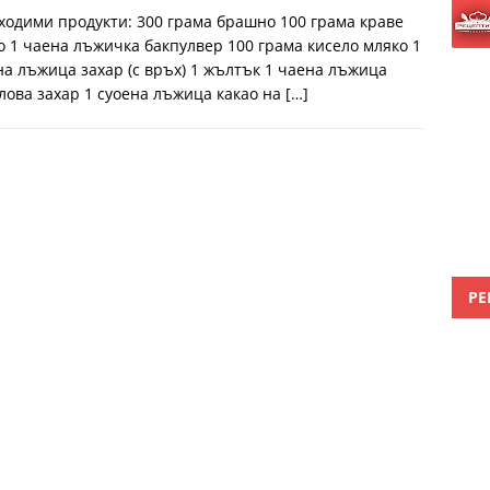
ходими продукти: 300 грама брашно 100 грама краве
о 1 чаена лъжичка бакпулвер 100 грама кисело мляко 1
на лъжица захар (с връх) 1 жълтък 1 чаена лъжица
лова захар 1 суоена лъжица какао на
[…]
РЕ