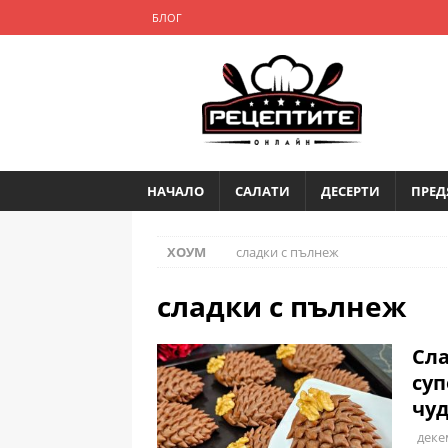
БЛОГ
НАЧАЛО
САЛАТИ
ДЕСЕРТИ
ПРЕД
ХОУМ
сладки с пълнеж
сладки с пълнеж
Сл
суп
чу
деке