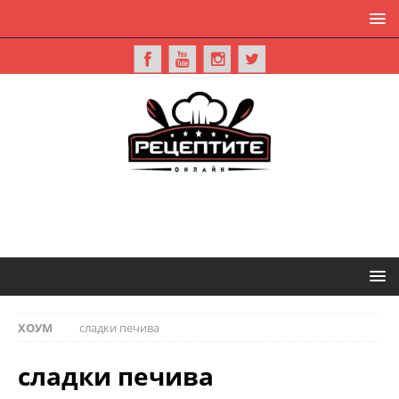
ХОУМ
сладки печива
сладки печива