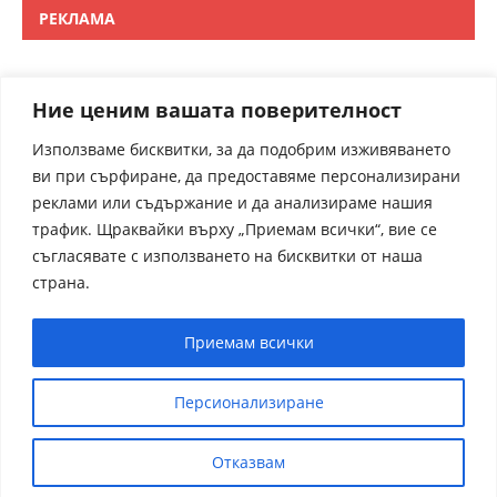
РЕКЛАМА
Ние ценим вашата поверителност
Използваме бисквитки, за да подобрим изживяването
ви при сърфиране, да предоставяме персонализирани
реклами или съдържание и да анализираме нашия
трафик. Щраквайки върху „Приемам всички“, вие се
съгласявате с използването на бисквитки от наша
страна.
Приемам всички
Персионализиране
Отказвам
receptite.online - Някои от рецептите са преведени от
чуждрестранни сайтове. За контакти admin@receptite.online