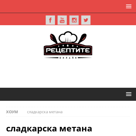
ХОУМ
сладкарска метана
сладкарска метана