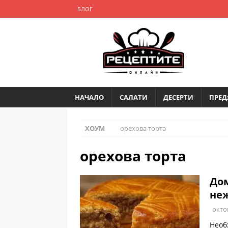
БЛОГ
НАЧАЛО
САЛАТИ
ДЕСЕРТИ
ПРЕД
ХОУМ
орехова торта
орехова торта
Дом
неж
окто
Необ