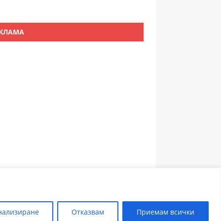
КЛАМА
ЗЪБОЛЕКАР ПЛОВДИВ
нализиране
Отказвам
Приемам всички