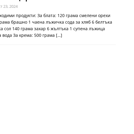
т 23, 2024
ходими продукти: За блата: 120 грама смелени орехи
грама брашно 1 чаена лъжичка сода за хляб 6 белтъка
а сол 140 грама захар 6 жълтъка 1 супена лъжица
а вода За крема: 500 грама
[…]