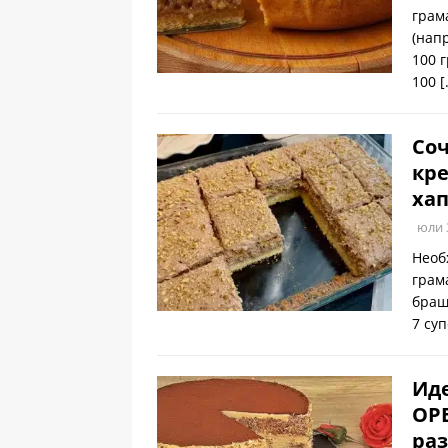
грам
(нап
100 
100
[
Соч
кре
хап
юли 
Необ
грам
браш
7 су
Иде
ОРЕ
ра