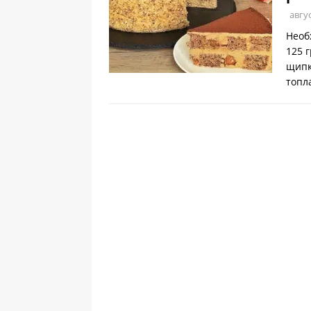
авгус
Необ
125 
щипк
топл