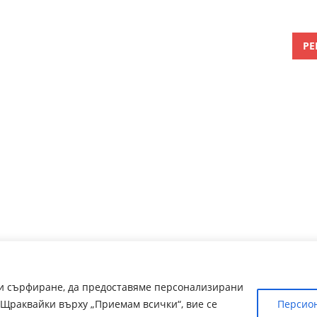
РЕ
ри сърфиране, да предоставяме персонализирани
Щраквайки върху „Приемам всички“, вие се
Персио