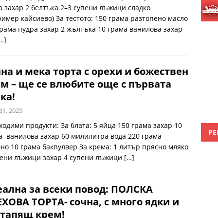
а захар 2 белтъка 2–3 супени лъжици сладко
ример кайсиево) За тестото: 150 грама разтопено масло
грама пудра захар 2 жълтъка 10 грама ванилова захар
…]
на и мека торта с орехи и божествен
м – ще се влюбите още с първата
ка!
31, 2025
ходими продукти: За блата: 5 яйца 150 грама захар 10
РЕ
а ванилова захар 60 милилитра вода 220 грама
но 10 грама бакпулвер За крема: 1 литър прясно мляко
пени лъжици захар 4 супени лъжици
[…]
ална за всеки повод: ПОЛСКА
ХОВА ТОРТА- сочна, с много ядки и
зтапящ крем!