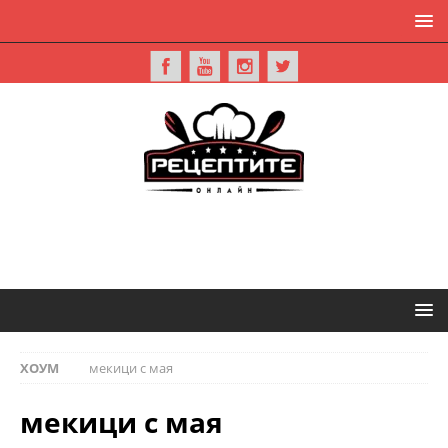
ХОУМ
мекици с мая
мекици с мая