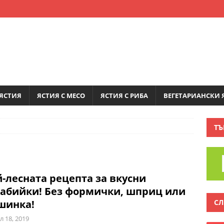
ЯСТИЯ
ЯСТИЯ С МЕСО
ЯСТИЯ С РИБА
ВЕГЕТАРИАНСКИ 
ТЪ
-лесната рецепта за вкусни
абийки! Без формички, шприц или
СЛ
шинка!
л 18, 2019