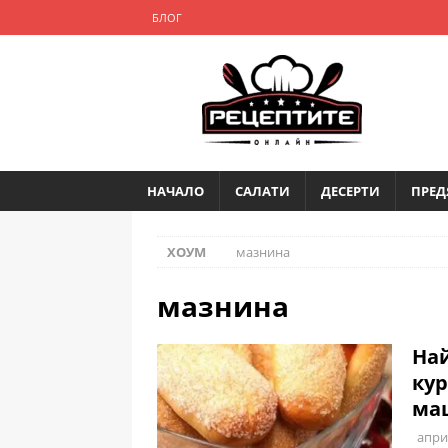
БЛОГ
НАЧАЛО
САЛАТИ
ДЕСЕРТИ
ПРЕД
ХОУМ
мазнина
мазнина
Най
кур
ма
апри