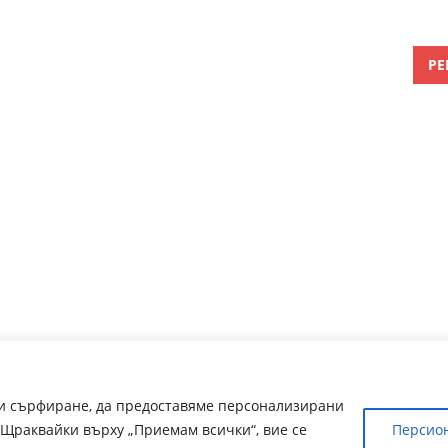
РЕ
ри сърфиране, да предоставяме персонализирани
Щраквайки върху „Приемам всички“, вие се
Персио