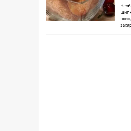
Необ
щипк
олио
заха