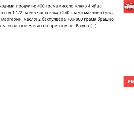
ходими продукти: 400 грама кисело мляко 4 яйца
а сол 1 1/2 чаена чаша захар 240 грама мазнина (мас,
, маргарин, масло) 2 бакпулвера 700-800 грама брашно
р за овалване Начин на приготвяне: В купа
[…]
РЕ