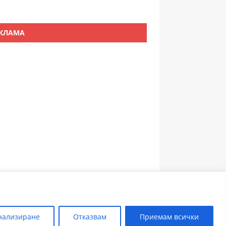
КЛАМА
ЗЪБОЛЕКАР ПЛОВДИВ
нализиране
Отказвам
Приемам всички