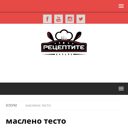
ХОУМ
маслено тесто
маслено тесто