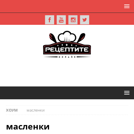
ХОУМ
масленки
масленки