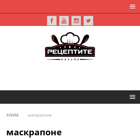
ХОУМ
маскрапоне
маскрапоне