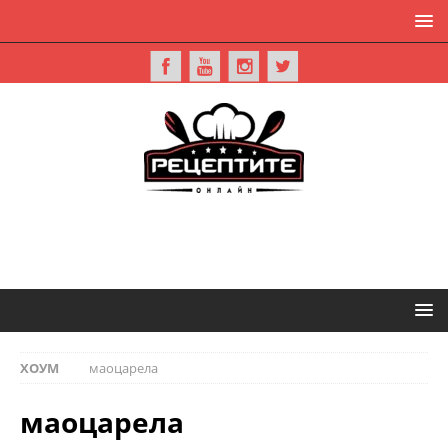
ХОУМ
маоцарела
маоцарела