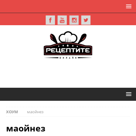
ХОУМ
маойнез
маойнез