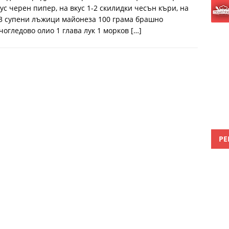
кус черен пипер, на вкус 1-2 скилидки чесън къри, на
 3 супени лъжици майонеза 100 грама брашно
чогледово олио 1 глава лук 1 морков
[…]
РЕ