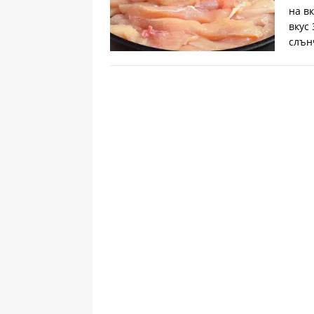
на в
вкус
слън