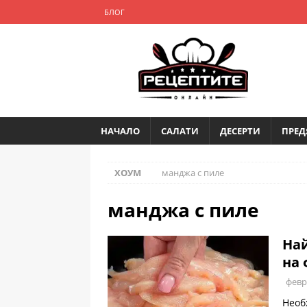
БЛОГ
НАЧАЛО
САЛАТИ
ДЕСЕРТИ
ПРЕД
ХОУМ
манджа с пиле
манджа с пиле
Най
на 
февр
Необ