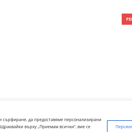
РЕ
ри сърфиране, да предоставяме персонализирани
Щраквайки върху „Приемам всички“, вие се
Персио