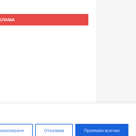
КЛАМА
ЗЪБОЛЕКАР ПЛОВДИВ
нализиране
Отказвам
Приемам всички