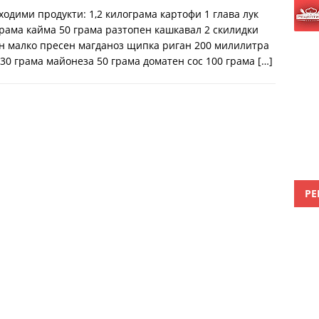
ходими продукти: 1,2 килограма картофи 1 глава лук
грама кайма 50 грама разтопен кашкавал 2 скилидки
н малко пресен магданоз щипка риган 200 милилитра
 30 грама майонеза 50 грама доматен сос 100 грама
[…]
РЕ