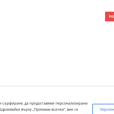
РЕ
ри сърфиране, да предоставяме персонализирани
Щраквайки върху „Приемам всички“, вие се
Персио