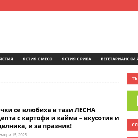
ЯСТИЯ
ЯСТИЯ С МЕСО
ЯСТИЯ С РИБА
ВЕГЕТАРИАНСКИ 
ТЪ
чки се влюбиха в тази ЛЕСНА
епта с картофи и кайма – вкусотия и
СЛ
делника, и за празник!
ември 15, 2025