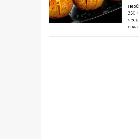
Необ
350 
чесъ
вода