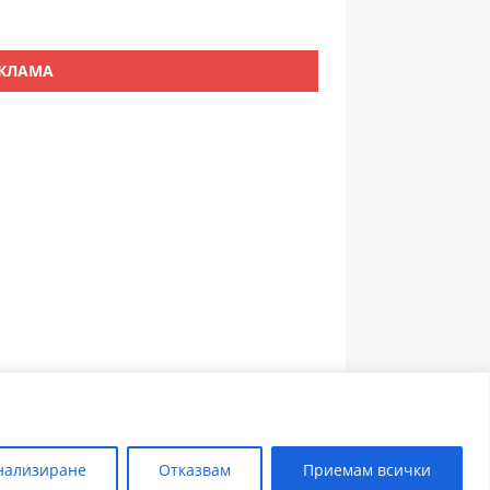
КЛАМА
ЗЪБОЛЕКАР ПЛОВДИВ
нализиране
Отказвам
Приемам всички