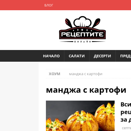
БЛОГ
НАЧАЛО
САЛАТИ
ДЕСЕРТИ
ПРЕД
ХОУМ
манджа с картофи
манджа с картофи
Вси
рец
за 
септ