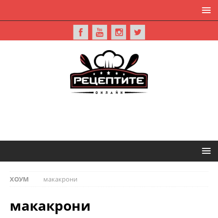
ХОУМ
макакрони
макакрони