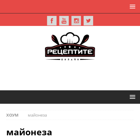
ХОУМ
майонеза
майонеза