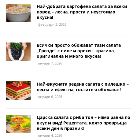
Най-добрата картофена салата за всеки
повод – лесна, проста и неустоимо
вкусна!
февруари 3, 2026
Всички просто обожават тази салата
„Грозде“ с пиле и орехи – красива,
оригинална и много вкусна!
януари 7, 2026
Най-вкусната редена салата с пилешко –
лесна и ефектна, гостите я обожават!
януари 6, 2026
Царска салата с риба тон – няма равна по
вкус и вид! Рецептата, която превръща
всеки ден в празник!
януари 4, 2026