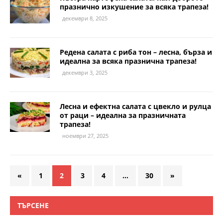
празнично изкушение за всяка трапеза!
декември 8, 2025
Редена салата с риба тон – лесна, бърза и
идеална за всяка празнична трапеза!
декември 3, 2025
Лесна и ефектна салата с цвекло и рулца
от раци – идеална за празничната
трапеза!
ноември 27, 2025
«
1
2
3
4
…
30
»
ТЪРСЕНЕ