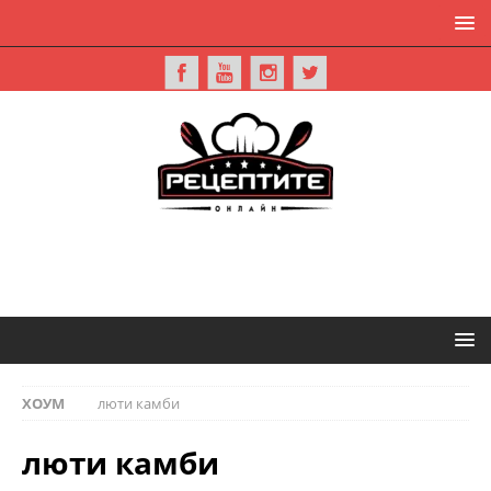
ХОУМ
люти камби
люти камби