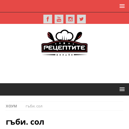
ХОУМ
гъби. сол
гъби. сол